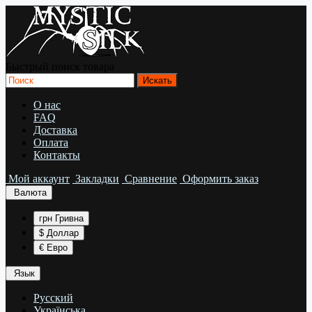
Быстрый поиск товара
О нас
FAQ
Доставка
Оплата
Контакты
Мой аккаунт
Закладки
Сравнение
Оформить заказ
Валюта
грн Гривна
$ Доллар
€ Евро
Язык
Русский
Українська