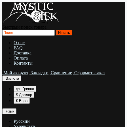
Быстрый поиск товара
О нас
FAQ
Доставка
Оплата
Контакты
Мой аккаунт
Закладки
Сравнение
Оформить заказ
Валюта
грн Гривна
$ Доллар
€ Евро
Язык
Русский
Українська