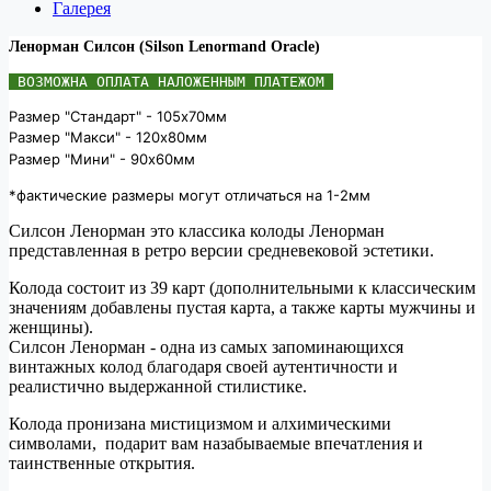
Галерея
Ленорман Силсон (Silson Lenormand Oracle)
 ВОЗМОЖНА ОПЛАТА НАЛОЖЕННЫМ ПЛАТЕЖОМ 
Размер "Стандарт" - 105х70мм
Размер "Макси" - 120х80мм

Размер "Мини" - 90х60мм
*фактические размеры могут отличаться на 1-2мм
Силсон Ленорман это классика колоды Ленорман
представленная в ретро версии средневековой эстетики.
Колода состоит из 39 карт (дополнительными к классическим
значениям добавлены пустая карта, а также карты мужчины и
женщины).
Силсон Ленорман - одна из самых запоминающихся
винтажных колод благодаря своей аутентичности и
реалистично выдержанной стилистике.
Колода пронизана мистицизмом и алхимическими
символами, подарит вам назабываемые впечатления и
таинственные открытия.