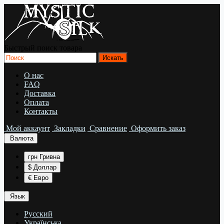
Быстрый поиск товара
О нас
FAQ
Доставка
Оплата
Контакты
Мой аккаунт
Закладки
Сравнение
Оформить заказ
Валюта
грн Гривна
$ Доллар
€ Евро
Язык
Русский
Українська