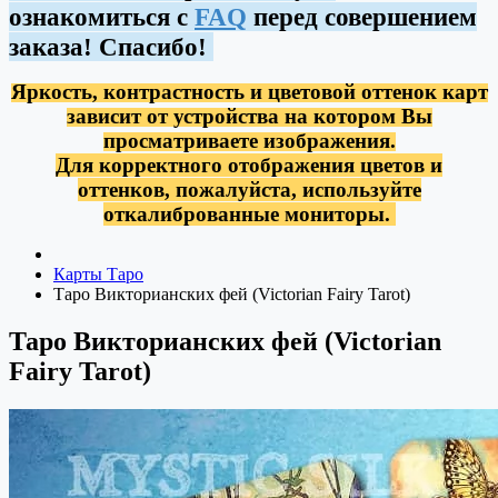
ознакомиться с
FAQ
перед совершением
заказа! Спасибо!
Яркость, контрастность и цветовой оттенок карт
зависит от устройства на котором Вы
просматриваете изображения.
Для корректного отображения цветов и
оттенков, пожалуйста, используйте
откалиброванные мониторы.
Карты Таро
Таро Викторианских фей (Victorian Fairy Tarot)
Таро Викторианских фей (Victorian
Fairy Tarot)