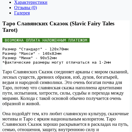
Характеристики
Отзывы (0)
Галерея
Таро Славянских Сказок (Slavic Fairy Tales
Tarot)
 ВОЗМОЖНА ОПЛАТА НАЛОЖЕННЫМ ПЛАТЕЖОМ 
Размер "Стандарт" - 120х70мм 
Размер "Макси" - 140х82мм 
Размер "Мини" - 90х52мм 
Таро Славянских Сказок соединяет арканы с миром сказаний,
лесных существ, древних образов, изб, духов, богатырей,
ведьм и народной символики. Это очень богатая почва для
Таро, потому что славянская сказка наполнена архетипами
пути, испытания, хитрости, силы, судьбы и перехода между
мирами. Колода с такой основой обычно получается очень
образной и живой.
Она подойдёт тем, кто любит славянскую культуру, сказочные
мотивы и Таро с ярким национальным колоритом. Таро
Славянских Сказок хорошо раскрывается в раскладах на путь,
семью, отношения, защиту, внутреннюю силу и