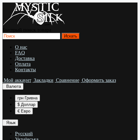
Быстрый поиск товара
О нас
FAQ
Доставка
Оплата
Контакты
Мой аккаунт
Закладки
Сравнение
Оформить заказ
Валюта
грн Гривна
$ Доллар
€ Евро
Язык
Русский
Українська