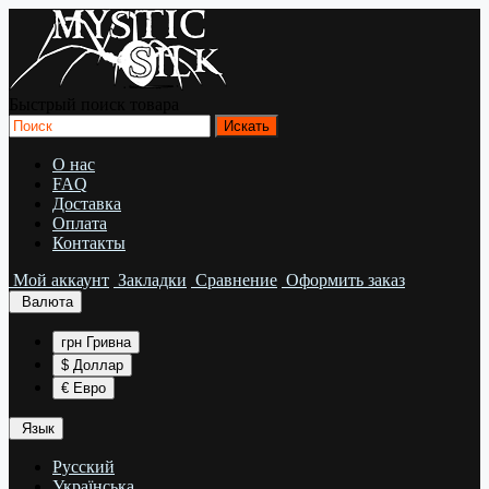
Быстрый поиск товара
О нас
FAQ
Доставка
Оплата
Контакты
Мой аккаунт
Закладки
Сравнение
Оформить заказ
Валюта
грн Гривна
$ Доллар
€ Евро
Язык
Русский
Українська