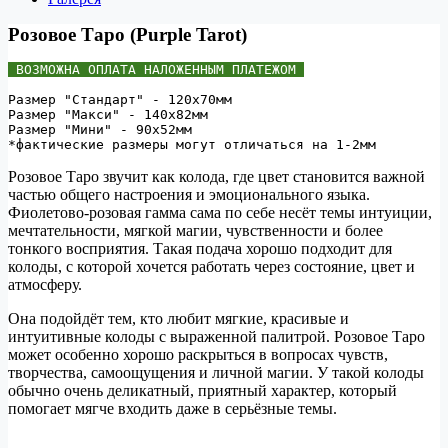
Розовое Таро (Purple Tarot)
 ВОЗМОЖНА ОПЛАТА НАЛОЖЕННЫМ ПЛАТЕЖОМ 
Размер "Стандарт" - 120х70мм 
Размер "Макси" - 140х82мм 
Размер "Мини" - 90х52мм 
Розовое Таро звучит как колода, где цвет становится важной
частью общего настроения и эмоционального языка.
Фиолетово-розовая гамма сама по себе несёт темы интуиции,
мечтательности, мягкой магии, чувственности и более
тонкого восприятия. Такая подача хорошо подходит для
колоды, с которой хочется работать через состояние, цвет и
атмосферу.
Она подойдёт тем, кто любит мягкие, красивые и
интуитивные колоды с выраженной палитрой. Розовое Таро
может особенно хорошо раскрыться в вопросах чувств,
творчества, самоощущения и личной магии. У такой колоды
обычно очень деликатный, приятный характер, который
помогает мягче входить даже в серьёзные темы.