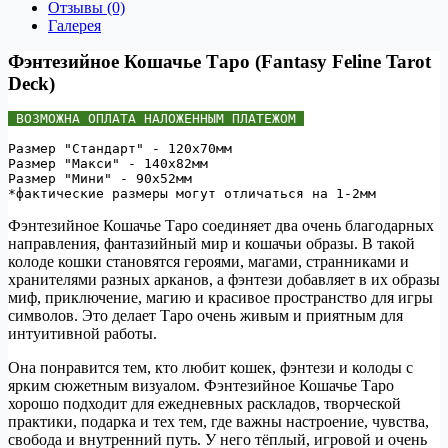
Отзывы (0)
Галерея
Фэнтезийное Кошачье Таро (Fantasy Feline Tarot
Deck)
 ВОЗМОЖНА ОПЛАТА НАЛОЖЕННЫМ ПЛАТЕЖОМ 
Размер "Стандарт" - 120х70мм 
Размер "Макси" - 140х82мм 
Размер "Мини" - 90х52мм 
Фэнтезийное Кошачье Таро соединяет два очень благодарных
направления, фантазийный мир и кошачьи образы. В такой
колоде кошки становятся героями, магами, странниками и
хранителями разных арканов, а фэнтези добавляет в их образы
миф, приключение, магию и красивое пространство для игры
символов. Это делает Таро очень живым и приятным для
интуитивной работы.
Она понравится тем, кто любит кошек, фэнтези и колоды с
ярким сюжетным визуалом. Фэнтезийное Кошачье Таро
хорошо подходит для ежедневных раскладов, творческой
практики, подарка и тех тем, где важны настроение, чувства,
свобода и внутренний путь. У него тёплый, игровой и очень