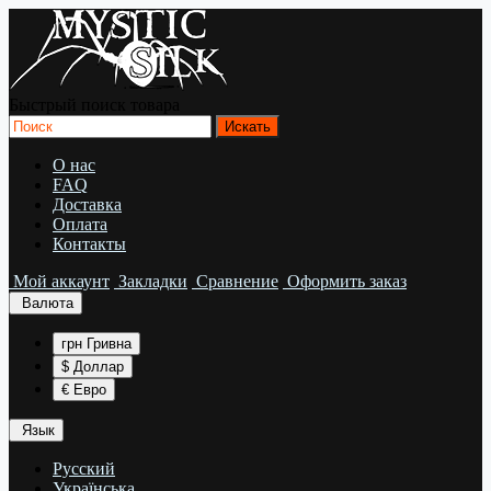
Быстрый поиск товара
О нас
FAQ
Доставка
Оплата
Контакты
Мой аккаунт
Закладки
Сравнение
Оформить заказ
Валюта
грн Гривна
$ Доллар
€ Евро
Язык
Русский
Українська